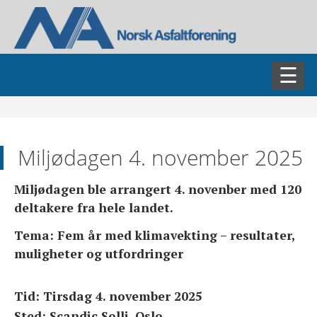
AKTUELT
Miljødagen 4. november 2025
ASFALTDAGEN
Miljødagen ble arrangert 4. novenber med 120
FAGSEMINARER
deltakere fra hele landet.
Tema:
Fem år med klimavekting – resultater,
NADIM
muligheter og utfordringer
NAMET
Tid: Tirsdag 4. november 2025
NABIN
Sted: Scandic Solli, Oslo