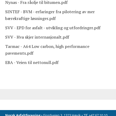
Nynas - Fra råolje til bitumen.pdf
SINTEF - BVM - erfaringer fra pilotering av mer
bærekraftige løsninger.pdf
SVV - EPD for asfalt - utvikling og utfordringer.pdf
SVV - Hva skjer internasjonalt.pdf
Tarmac - A64 Low carbon, high performance
pavements.pdf
EBA - Veien til nettonull.pdf
Norsk Asfaltforening
• Fjordveien 3, 1323 Høvik • Tlf. +47 67 10 10