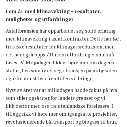
Fem år med klimavekting – resultater,
MILJØDAGEN
muligheter og utfordringer
STUDIETUR
Asfaltbransjen har opparbeidet seg solid erfaring
med klimavekting i asfaltkontrakter. Dette har ført
ASFALT – PRAKTISK TALT
til raske resultater for klimagassreduksjon, men
det har også oppstått noen utfordringer som må
FAGGRUPPER
løses. På Miljødagen fikk vi høre mer om dagens
status, hva som rører seg i bransjen på miljøsiden
BLI MEDLEM
og ikke minst hva fremtiden vil bringe.
Nytt av året var at miljødagen hadde fokus på hva
OM FORENINGEN
som skjer også utenfor landets grenser og vi
fikk derfor med oss tre utenlandske forelesere. I
tillegg fikk vi høre mer om igangsatte prosjekter,
revolusjonerende båttransport og biogass til bruk