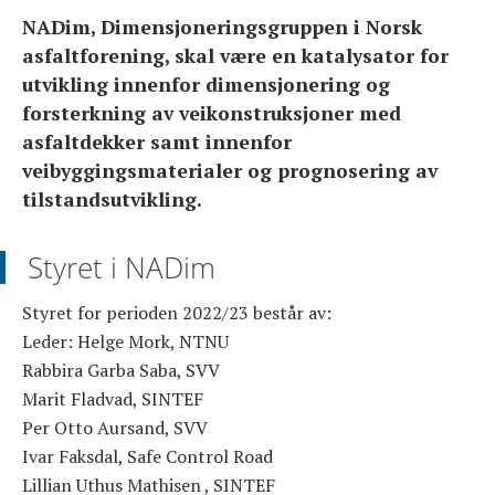
NADim, Dimensjoneringsgruppen i Norsk
asfaltforening, skal være en katalysator for
NABIN
utvikling innenfor dimensjonering og
forsterkning av veikonstruksjoner med
BLI MEDLEM
asfaltdekker samt innenfor
veibyggingsmaterialer og prognosering av
OM FORENINGEN
tilstandsutvikling.
Styret i NADim
Styret for perioden 2022/23 består av:
Leder: Helge Mork, NTNU
Rabbira Garba Saba, SVV
Marit Fladvad, SINTEF
Per Otto Aursand, SVV
Ivar Faksdal, Safe Control Road
Lillian Uthus Mathisen , SINTEF