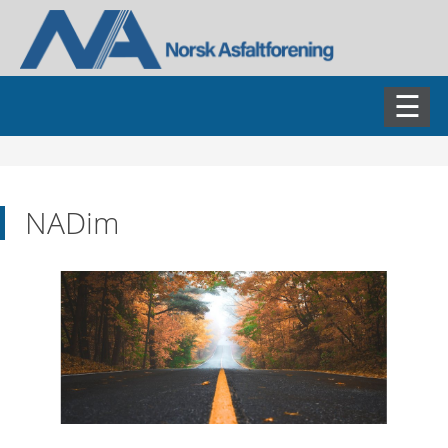
AKTUELT
NADim
ASFALTDAGEN
FAGSEMINARER
FAGGRUPPER
NAMET
NADIM