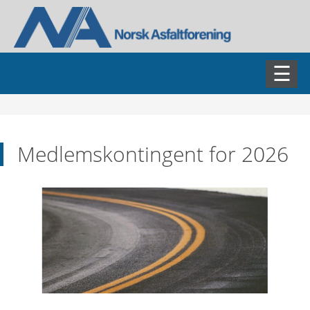
AKTUELT
Medlemskontingent for 2026
ASFALTDAGEN
FAGSEMINARER
FAGGRUPPER
BLI MEDLEM