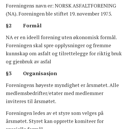
OM FORENINGEN
Foreningens navn er: NORSK ASFALTFORENING
(NA). Foreningen ble stiftet 19. november 1975.
KONTAKT OSS
§2 Formål
STYRET
NA er en ideell forening uten økonomisk formål.
Foreningen skal spre opplysninger og fremme
VEDTEKTER
kunnskap om asfalt og tilrettelegge for riktig bruk
og gjenbruk av asfal
HISTORIKK
§3 Organisasjon
ÅRSBERETNINGER
Foreningens høyeste myndighet er årsmøtet. Alle
medlemsbedrifter/etater med medlemmer
inviteres til årsmøtet.
Foreningen ledes av et styre som velges på
årsmøtet. Styret kan opprette komiteer for