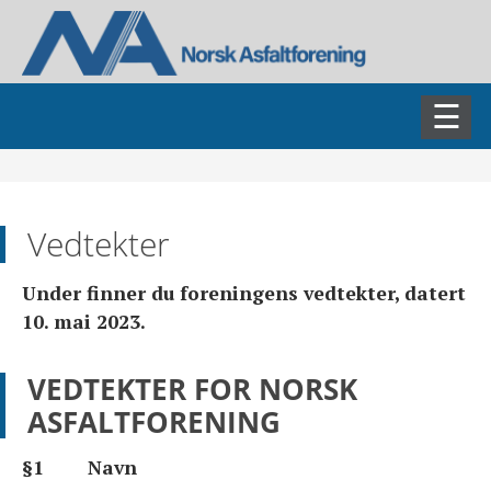
AKTUELT
Vedtekter
ASFALTDAGEN
Under finner du foreningens vedtekter, datert
FAGSEMINARER
10. mai 2023.
FAGGRUPPER
VEDTEKTER FOR NORSK
ASFALTFORENING
BLI MEDLEM
§1 Navn