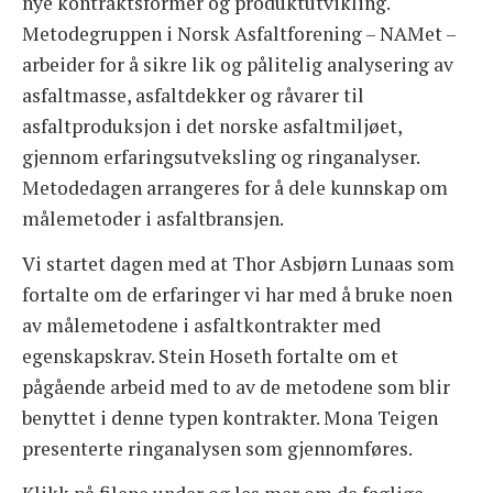
nye kontraktsformer og produktutvikling.
Metodegruppen i Norsk Asfaltforening – NAMet –
MILJØDAGEN
arbeider for å sikre lik og pålitelig analysering av
asfaltmasse, asfaltdekker og råvarer til
STUDIETUR
asfaltproduksjon i det norske asfaltmiljøet,
gjennom erfaringsutveksling og ringanalyser.
ASFALT – PRAKTISK TALT
Metodedagen arrangeres for å dele kunnskap om
FAGGRUPPER
målemetoder i asfaltbransjen.
Vi startet dagen med at Thor Asbjørn Lunaas som
BLI MEDLEM
fortalte om de erfaringer vi har med å bruke noen
av målemetodene i asfaltkontrakter med
OM FORENINGEN
egenskapskrav. Stein Hoseth fortalte om et
pågående arbeid med to av de metodene som blir
benyttet i denne typen kontrakter. Mona Teigen
presenterte ringanalysen som gjennomføres.