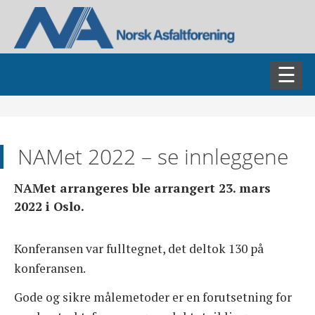
AKTUELT
NAMet 2022 – se innleggene
ASFALTDAGEN
NAMet arrangeres ble arrangert 23. mars
FAGSEMINARER
2022 i Oslo.
NADIM
Konferansen var fulltegnet, det deltok 130 på
konferansen.
NAMET
Gode og sikre målemetoder er en forutsetning for
NABIN