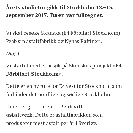
Årets studietur gikk til Stockholm 12.–13.
MILJØDAGEN
september 2017. Turen var fulltegnet
.
STUDIETUR
Vi skal besøke Skanska (E4 Förbifart Stockholm),
Peab sin asfaltfabrikk og Nynas Raffineri.
ASFALT – PRAKTISK TALT
Dag 1
FAGGRUPPER
Vi startet med et besøk på Skanskas prosjekt
«E4
Förbifart Stockholm».
BLI MEDLEM
Dette er en ny rute for E4 vest for Stockholm som
forbinder det nordlige og sørlige Stockholm.
OM FORENINGEN
Deretter gikk turen til
Peab sitt
asfaltverk.
Dette er asfaltfabrikken som
produserer mest asfalt per år i Sverige.