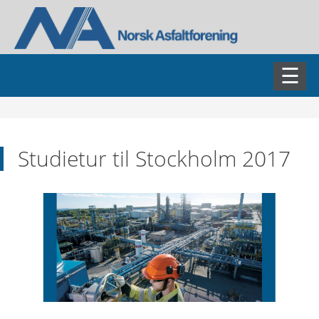
AKTUELT
Studietur til Stockholm 2017
ASFALTDAGEN
FAGSEMINARER
NADIM
NAMET
NABIN