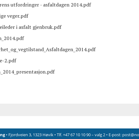
rens utfordringer - asfaltdagen 2014.pdf
ige veger.pdf
ileder i asfalt gjenbruk.pdf
n_2014.pdf
rhet_og_vegtilstand_Asfaltdagen_2014.pdf
e-2.pdf
n_2014_presentasjon.pdf
ing
• Fjordveien 3, 1323 Høvik • Tlf. +47 67 10 10 90 – valg 2 • E-post:
post@nor